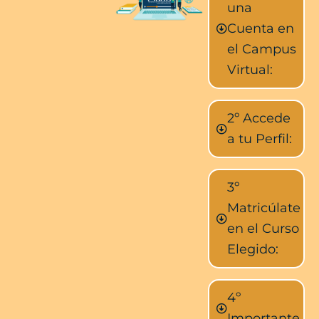
una
Cuenta en
el Campus
Virtual:
2º Accede
a tu Perfil:
3º
Matricúlate
en el Curso
Elegido:
4º
Importante