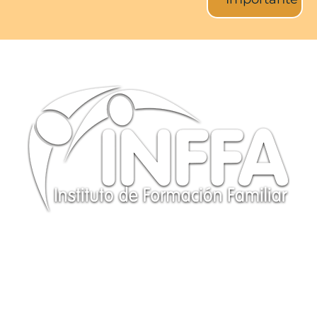
CONTÁCTANOS
Te responderemos a la brevedad posible. ¡GRACIAS!
(+34) 614 97 78 56
info@institutoinffa.com