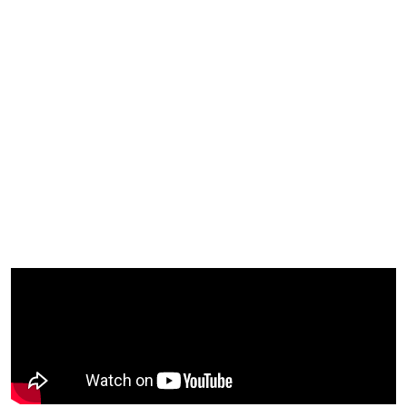
PROGRAMAS
Programa Experto
Programa Abierto
Serie Recursos Para El Siglo XXI
Formación En Streaming