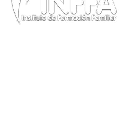
CONTÁCTANOS
Te responderemos a la brevedad posible. ¡GRACIAS!
(+34) 614 97 78 56
info@institutoinffa.com
PROGRAMAS
Programa Experto
Programa Abierto
Serie Recursos Para El Siglo XXI