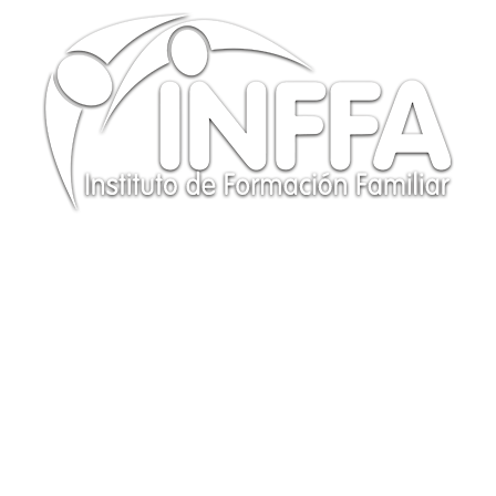
CONTÁCTANOS
Te responderemos a la brevedad posible. ¡GRACIAS!
(+34) 614 97 78 56
info@institutoinffa.com
PROGRAMAS