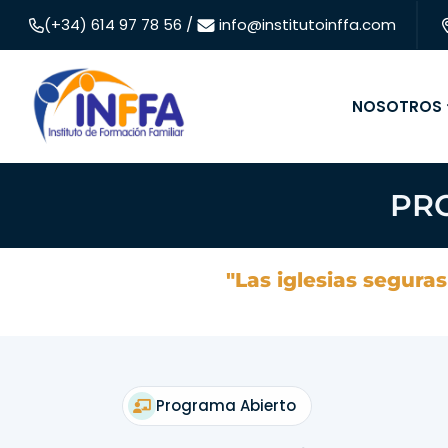
(+34) 614 97 78 56 /
info@institutoinffa.com
NOSOTROS
PRO
"Las iglesias segura
Programa Abierto