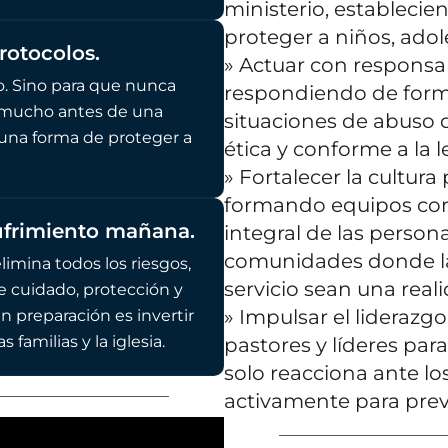
ministerio, estableci
proteger a niños, adol
rotocolos.
» Actuar con responsabi
. Sino para que nunca
respondiendo de form
 mucho antes de una
situaciones de abuso d
es una forma de proteger a
ética y conforme a la l
» Fortalecer la cultura 
formando equipos com
sufrimiento mañana.
integral de las person
comunidades donde la 
imina todos los riesgos,
servicio sean una real
e cuidado, protección y
» Impulsar el liderazg
n preparación es invertir
 familias y la iglesia.
pastores y líderes par
solo reacciona ante lo
activamente para prev