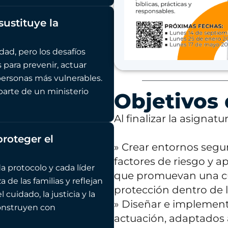
sustituye la
dad, pero los desafíos
 para prevenir, actuar
personas más vulnerables.
parte de un ministerio
Objetivos 
Al finalizar la asignatu
proteger el
» Crear entornos segur
factores de riesgo y 
 protocolo y cada líder
que promuevan una cul
 de las familias y reflejan
protección dentro de la
 cuidado, la justicia y la
» Diseñar e implement
construyen con
actuación, adaptados a