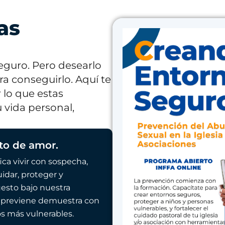
as
seguro. Pero desearlo
a conseguirlo. Aquí te
lo que estas
 vida personal,
cto de amor.
ica vivir con sospecha,
idar, proteger y
esto bajo nuestra
e previene demuestra con
os más vulnerables.