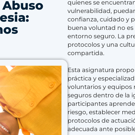
l Abuso
quienes se encuentran
vulnerabilidad, pueda
esia:
confianza, cuidado y p
nos
buena voluntad no es 
entorno seguro. La pr
protocolos y una cult
compartida.
Esta asignatura propo
práctica y especializad
voluntarios y equipos 
seguros dentro de la igl
participantes aprender
riesgo, establecer med
protocolos de actuac
adecuada ante posible