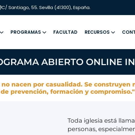
C/ Santiago, 55. Sevilla (41300), España.
PROGRAMAS
FACULTAD
RECURSOS
CON
GRAMA ABIERTO ONLINE I
s no nacen por casualidad. Se construyen
de prevención, formación y compromiso."
Toda iglesia está llam
personas, especialmen