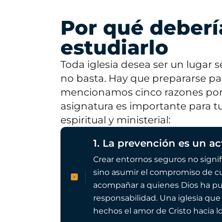
Por qué deberí
estudiarlo
Toda iglesia desea ser un lugar 
no basta. Hay que prepararse par
mencionamos cinco razones por 
asignatura es importante para tu
espiritual y ministerial:
1. La prevención es un a
Crear entornos seguros no signif
sino asumir el compromiso de cu
acompañar a quienes Dios ha pu
responsabilidad. Una iglesia qu
hechos el amor de Cristo hacia l