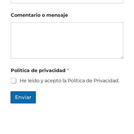
Comentario o mensaje
p
Política de privacidad
*
r
i
He leído y acepto la
Política de Privacidad
.
v
a
c
Enviar
i
d
a
d
p
r