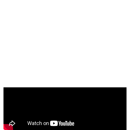
PROGRAMAS
Programa Experto
Programa Abierto
Serie Recursos Para El Siglo XXI
Formación En Streaming