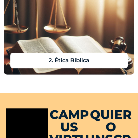
3. Psicología
Pastoral
CAMP
QUIER
US
O