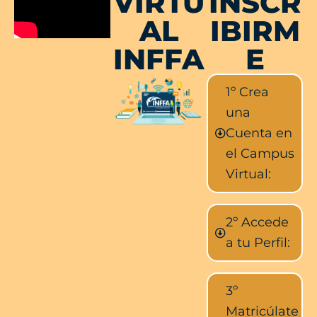
VIRTU
INSCR
AL
IBIRM
INFFA
E
1º Crea
una
Cuenta en
el Campus
Virtual:
2º Accede
a tu Perfil:
3º
Matricúlate