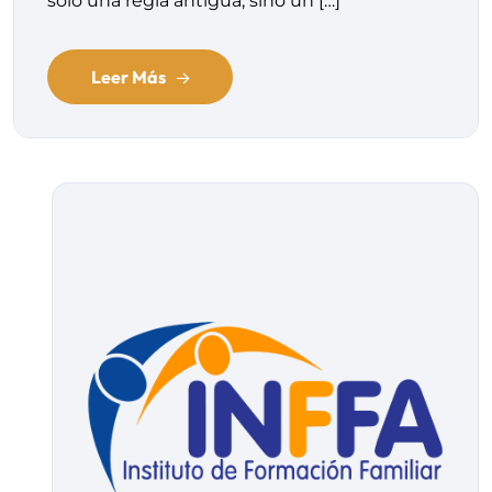
solo una regla antigua, sino un […]
Leer Más