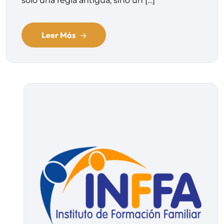
solo una regla antigua, sino un […]
Leer Más