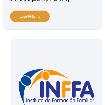
solo una regla antigua, sino un […]
Leer Más