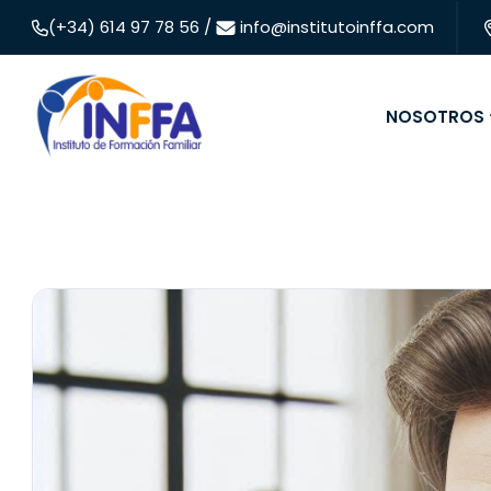
(+34) 614 97 78 56 /
info@institutoinffa.com
NOSOTROS