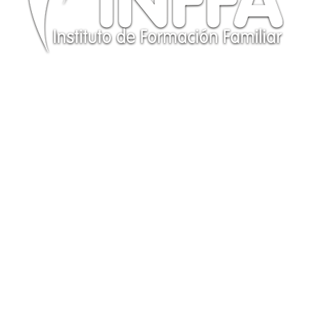
CONTÁCTANOS
Te responderemos a la brevedad posible. ¡GRACIAS!
(+34) 614 97 78 56
info@institutoinffa.com
PROGRAMAS
Programa Experto
Programa Abierto
Serie Recursos Para El Siglo XXI