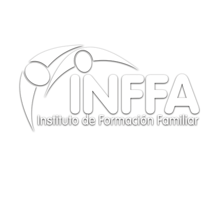
CONTÁCTANOS
Te responderemos a la brevedad posible. ¡GRACIAS!
(+34) 614 97 78 56
info@institutoinffa.com