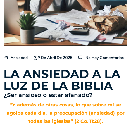
Ansiedad
9 De Abril De 2025
No Hay Comentarios
LA ANSIEDAD A LA
LUZ DE LA BIBLIA
¿Ser ansioso o estar afanado?
Y además de otras cosas, lo que sobre mí se
agolpa cada día, la preocupación (ansiedad) por
todas las iglesias
(
2 Co. 11:28
).