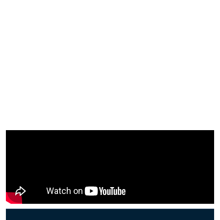
PROGRAMAS
Programa Experto
Programa Abierto
Serie Recursos Para El Siglo XXI
Formación En Streaming